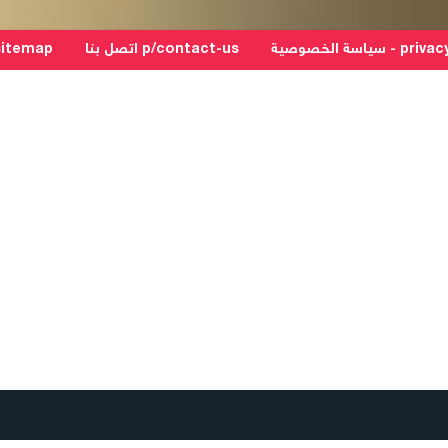
سياسة الخصوصية
p/contact-us اتصل بنا
p/sitemap خريطة 