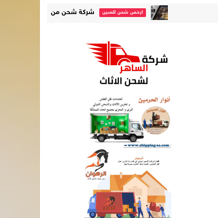
شركة شحن من السعودية الى الصين خصم 25% | 60533140
ارخص شحن للصين