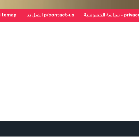
سياسة الخصوصية
p/contact-us اتصل بنا
p/sitemap خريطة 